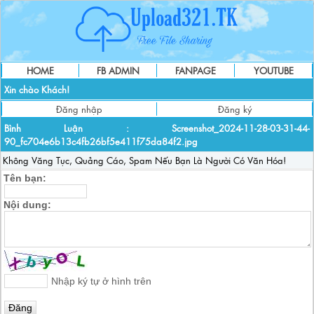
HOME
FB ADMIN
FANPAGE
YOUTUBE
Xin chào Khách!
Đăng nhập
Đăng ký
Bình Luận :
Screenshot_2024-11-28-03-31-44-
90_fc704e6b13c4fb26bf5e411f75da84f2.jpg
Không Văng Tục, Quảng Cáo, Spam Nếu Bạn Là Người Có Văn Hóa!
Tên bạn:
Nội dung:
Nhập ký tự ở hình trên