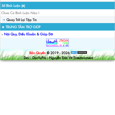
Số Bình Luận (
)
0
Chưa Có Bình Luận Nào !
Quay Trở Lại Tập Tin
★ TRUNG TÂM TRỢ GIÚP
»
Nội Quy, Điều Khoản & Giúp Đỡ
Bản Quyền
© 2019 - 2026
Dev : DucVuPro - Nguyễn Đức Vũ Entertainment