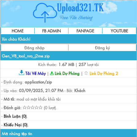
HOME
FB ADMIN
FANPAGE
YOUTUBE
Xin chào Khách!
Đăng nhập
Đăng ký
Gen_V8_tool_nro_j2me.zip
Kích thước:
1.67 MB
|
257
lượt tải
Tải Về Máy
|
Link Dự Phòng
|
Link Dự Phòng 2
- Định dạng:
application/zip
- Up vào:
03/09/2025, 21:07 PM
- Bởi:
Khách
-
Mô tả:
mod có mật khẩu khỏi tải
-
Đánh giá:
(0 lượt).
-
Bình Luận (0)
.
-
Khiếu Nại (0)
.
Mã nhúng tệp tin