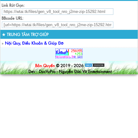
Link Rút Gọn:
BBcode URL:
★ TRUNG TÂM TRỢ GIÚP
»
Nội Quy, Điều Khoản & Giúp Đỡ
Bản Quyền
© 2019 - 2026
Dev : DucVuPro - Nguyễn Đức Vũ Entertainment