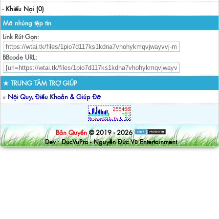
-
Khiếu Nại (0)
.
Mã nhúng tệp tin
Link Rút Gọn:
BBcode URL:
★ TRUNG TÂM TRỢ GIÚP
»
Nội Quy, Điều Khoản & Giúp Đỡ
Bản Quyền
© 2019 - 2026
Dev : DucVuPro - Nguyễn Đức Vũ Entertainment