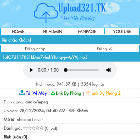
HOME
FB ADMIN
FANPAGE
YOUTUBE
Xin chào Khách!
Đăng nhập
Đăng ký
1pIO7d117KS1kDna7vhohYKmqvjwAyVVj.mp3
Kích thước:
941.37 KB
|
5354
lượt tải
Tải Về Máy
|
Link Dự Phòng
|
Link Dự Phòng 2
- Định dạng:
audio/mpeg
- Up vào:
28/12/2024, 04:40 AM
- Bởi:
Khách
-
Mô tả:
nhactop1sever
-
Đánh giá:
(0 lượt).
-
Bình Luận (0)
.