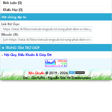
-
Bình Luận (0)
.
-
Khiếu Nại (0)
.
Mã nhúng tệp tin
Link Rút Gọn:
BBcode URL:
★ TRUNG TÂM TRỢ GIÚP
»
Nội Quy, Điều Khoản & Giúp Đỡ
Bản Quyền
© 2019 - 2026
Dev : DucVuPro - Nguyễn Đức Vũ Entertainment