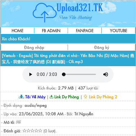
HOME
FB ADMIN
FANPAGE
YOUTUBE
Xin chào Khách!
Đăng nhập
Đăng ký
[Vietsub - Engsub] Tôi từng phát điên vì nhớ - Yến Bảo Nhi (DJ Mặc Hàm) 燕
宝儿 - 我曾经发了疯的想 (DJ 默涵版) - Oli.mp3
Kích thước:
2.79 MB
|
437
lượt tải
Tải Về Máy
|
Link Dự Phòng
|
Link Dự Phòng 2
- Định dạng:
audio/mpeg
- Up vào:
23/06/2025, 10:08 AM
- Bởi:
Trí Nguyễn
-
Mô tả:
Fff
-
Đánh giá:
(0 lượt).