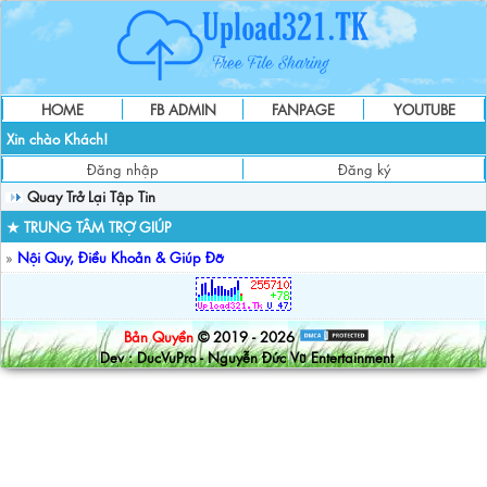
HOME
FB ADMIN
FANPAGE
YOUTUBE
Xin chào Khách!
Đăng nhập
Đăng ký
Quay Trở Lại Tập Tin
★ TRUNG TÂM TRỢ GIÚP
»
Nội Quy, Điều Khoản & Giúp Đỡ
Bản Quyền
© 2019 - 2026
Dev : DucVuPro - Nguyễn Đức Vũ Entertainment