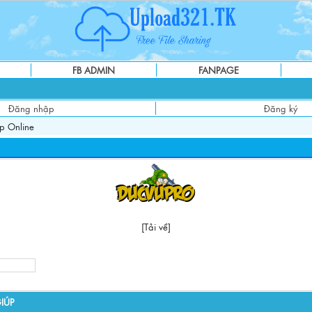
FB ADMIN
FANPAGE
Đăng nhập
Đăng ký
p Online
[Tải về]
IÚP